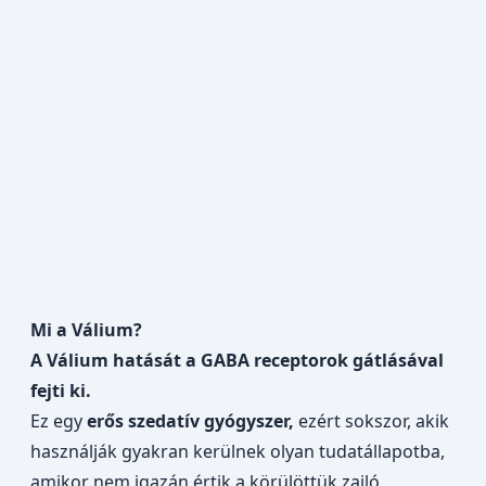
Mi a Válium?
A Válium hatását a GABA receptorok gátlásával
fejti ki.
Ez egy
erős
szedatív gyógyszer
,
ezért sokszor, akik
használják gyakran kerülnek olyan tudatállapotba,
amikor nem igazán értik a körülöttük zajló