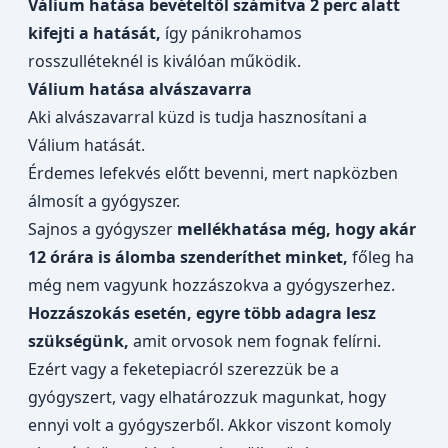
Válium hatása bevételtől számítva 2 perc alatt
kifejti a hatását,
így pánikrohamos
rosszulléteknél is kiválóan működik.
Válium hatása alvászavarra
Aki alvászavarral küzd is tudja hasznosítani a
Válium hatását.
Érdemes lefekvés előtt bevenni, mert napközben
álmosít a gyógyszer.
Sajnos a gyógyszer
mellékhatása még, hogy akár
12 órára is álomba szenderíthet minket,
főleg ha
még nem vagyunk hozzászokva a gyógyszerhez.
Hozzászokás esetén, egyre több adagra lesz
szükségünk,
amit orvosok nem fognak felírni.
Ezért vagy a feketepiacról szerezzük be a
gyógyszert, vagy elhatározzuk magunkat, hogy
ennyi volt a gyógyszerből. Akkor viszont komoly