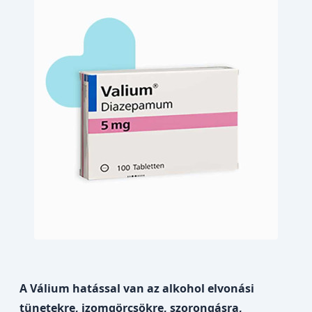
A Válium hatással van az alkohol elvonási
tünetekre, izomgörcsökre, szorongásra,