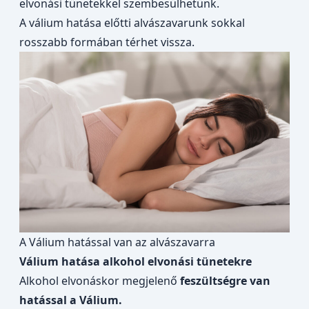
elvonási tünetekkel szembesülhetünk.
A válium hatása előtti alvászavarunk sokkal
rosszabb formában térhet vissza.
A Válium hatással van az alvászavarra
Válium hatása alkohol elvonási tünetekre
Alkohol elvonáskor megjelenő
feszültségre van
hatással a Válium.