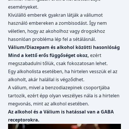
eseményeket.
Kívülálló emberek gyakran látják a váliumot
használó embereken a zombisodást. Így nem
véletlen, hogy az akoholhoz vagy drogokhoz
hasonlóan probléma lép fel a sétálásnál.
Válium/Diazepam és alkohol közötti hasonlóság
Mind a kettő erős függőséget okoz,
ezért
megszabadulni tőlük, csak fokozatosan lehet.
Egy alkoholista esetében, ha hirtelen vesszük el az
alkoholt, akár halállal is végződhet.
A válium, mivel a benzodiazepinek csoportjába
tartozik, ezért épp olyan veszélyes nála is a hirtelen
megvonás, mint az alkohol esetében.
Az alkohol és a Válium is hatással van a GABA
receptorokra.