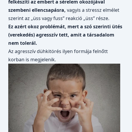
felkészíti az embert a sérelem okozójával
szembeni ellencsapásra,
vagyis a stressz elmélet
szerint az „üss vagy fuss” reakció „üss” része.
Ez azért okoz problémát, mert a szó szerinti ütés
(verekedés) agresszív tett, amit a társadalom
nem tolerál.
Az agresszív dühkitörés ilyen formája felnőtt
korban is megjelenik.