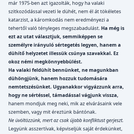
már 1975-ben azt igazolták, hogy ha valaki
szitkozódással vezeti le dühét, nem él át tökéletes
katarzist, a káromkodás nem eredményezi a
tehertől való tényleges megszabadulást.
Ha még is
ezt az utat választjuk, semmiképpen se
személyre irányuló sértegetés legyen, hanem a
dühítő helyzetet illessük csúnya szavakkal. Ez
okoz némi megkönnyebbülést.
Ha valaki feldühít bennünket, ne magunkban
dühöngjünk, hanem hozzuk tudomására
nemtetszésünket.
Ugyanakkor vigyázzunk arra,
hogy ne sértéssel, támadással vágjunk vissza,
hanem mondjuk meg neki, mik az elvárásaink vele
szemben, vagy mit éreztünk bántónak.
Ne üvöltözzünk, mert az csak újabb konfliktust gerjeszt.
Legyünk asszertívak, képviseljük saját érdekünket,