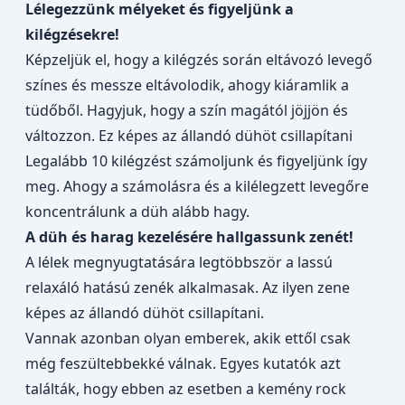
Lélegezzünk mélyeket és figyeljünk a
kilégzésekre!
Képzeljük el, hogy a kilégzés során eltávozó levegő
színes és messze eltávolodik, ahogy kiáramlik a
tüdőből. Hagyjuk, hogy a szín magától jöjjön és
változzon. Ez képes az állandó dühöt csillapítani
Legalább 10 kilégzést számoljunk és figyeljünk így
meg. Ahogy a számolásra és a kilélegzett levegőre
koncentrálunk a düh alább hagy.
A düh és harag kezelésére hallgassunk zenét!
A lélek megnyugtatására legtöbbször a lassú
relaxáló hatású zenék alkalmasak. Az ilyen zene
képes az állandó dühöt csillapítani.
Vannak azonban olyan emberek, akik ettől csak
még feszültebbekké válnak. Egyes kutatók azt
találták, hogy ebben az esetben a kemény rock