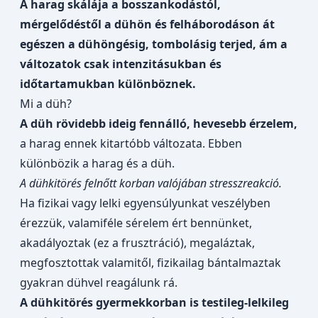
A harag skálája a bosszankodástól,
mérgelődéstől a dühön és felháborodáson át
egészen a dühöngésig, tombolásig terjed, ám a
változatok csak intenzitásukban és
időtartamukban különböznek.
Mi a düh?
A düh rövidebb ideig fennálló, hevesebb érzelem,
a harag ennek kitartóbb változata. Ebben
különbözik a harag és a düh.
A dühkitörés felnőtt korban valójában stresszreakció.
Ha fizikai vagy lelki egyensúlyunkat veszélyben
érezzük, valamiféle sérelem ért bennünket,
akadályoztak (ez a frusztráció), megaláztak,
megfosztottak valamitől, fizikailag bántalmaztak
gyakran dühvel reagálunk rá.
A dühkitörés gyermekkorban is testileg-lelkileg