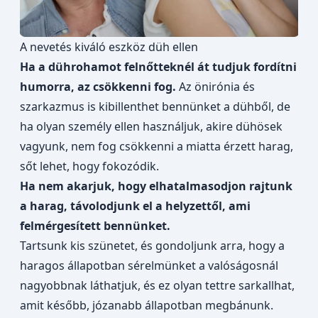
A nevetés kiváló eszköz düh ellen
Ha a dührohamot felnőtteknél át tudjuk fordítni
humorra, az csökkenni fog.
Az önirónia és
szarkazmus is kibillenthet bennünket a dühből, de
ha olyan személy ellen használjuk, akire dühösek
vagyunk, nem fog csökkenni a miatta érzett harag,
sőt lehet, hogy fokozódik.
Ha nem akarjuk, hogy elhatalmasodjon rajtunk
a harag, távolodjunk el a helyzettől, ami
felmérgesített bennünket.
Tartsunk kis szünetet, és gondoljunk arra, hogy a
haragos állapotban sérelmünket a valóságosnál
nagyobbnak láthatjuk, és ez olyan tettre sarkallhat,
amit később, józanabb állapotban megbánunk.