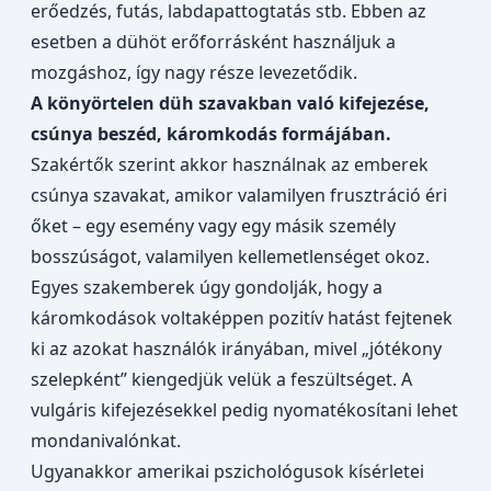
erőedzés, futás, labdapattogtatás stb. Ebben az
esetben a dühöt erőforrásként használjuk a
mozgáshoz, így nagy része levezetődik.
A könyörtelen düh szavakban való kifejezése,
csúnya beszéd, káromkodás formájában.
Szakértők szerint akkor használnak az emberek
csúnya szavakat, amikor
valamilyen frusztráció éri
őket
– egy esemény vagy egy másik személy
bosszúságot, valamilyen kellemetlenséget okoz.
Egyes szakemberek úgy gondolják, hogy a
káromkodások voltaképpen pozitív hatást fejtenek
ki az azokat használók irányában, mivel „jótékony
szelepként” kiengedjük velük a feszültséget. A
vulgáris kifejezésekkel pedig nyomatékosítani lehet
mondanivalónkat.
Ugyanakkor amerikai pszichológusok kísérletei