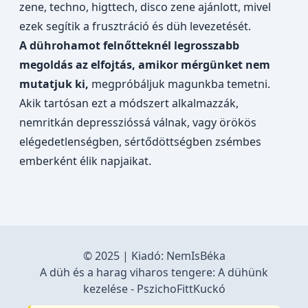
zene, techno, higttech, disco zene ajánlott, mivel
ezek segítik a frusztráció és düh levezetését.
A dührohamot felnőtteknél legrosszabb
megoldás az elfojtás, amikor mérgünket nem
mutatjuk ki,
megpróbáljuk magunkba temetni.
Akik tartósan ezt a módszert alkalmazzák,
nemritkán depresszióssá válnak, vagy örökös
elégedetlenségben, sértődöttségben zsémbes
emberként élik napjaikat.
© 2025 | Kiadó:
NemIsBéka
A düh és a harag viharos tengere: A dühünk
kezelése - PszichoFittKuckó