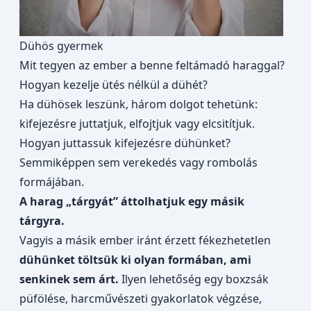
Dühös gyermek
Mit tegyen az ember a benne feltámadó haraggal?
Hogyan kezelje ütés nélkül a dühét?
Ha dühösek leszünk, három dolgot tehetünk:
kifejezésre juttatjuk, elfojtjuk vagy elcsitítjuk.
Hogyan juttassuk kifejezésre dühünket?
Semmiképpen sem verekedés vagy rombolás
formájában.
A harag „tárgyát” áttolhatjuk egy másik
tárgyra.
Vagyis a másik ember iránt érzett fékezhetetlen
dühünket töltsük ki olyan formában, ami
senkinek sem árt.
Ilyen lehetőség egy boxzsák
püfölése, harcművészeti gyakorlatok végzése,