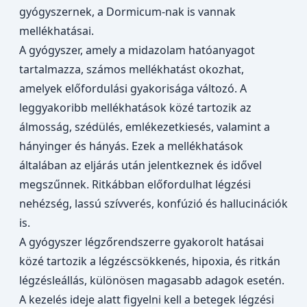
gyógyszernek, a Dormicum-nak is vannak
mellékhatásai.
A gyógyszer, amely a midazolam hatóanyagot
tartalmazza, számos mellékhatást okozhat,
amelyek előfordulási gyakorisága változó. A
leggyakoribb mellékhatások közé tartozik az
álmosság, szédülés, emlékezetkiesés, valamint a
hányinger és hányás. Ezek a mellékhatások
általában az eljárás után jelentkeznek és idővel
megszűnnek. Ritkábban előfordulhat légzési
nehézség, lassú szívverés, konfúzió és hallucinációk
is.
A gyógyszer légzőrendszerre gyakorolt hatásai
közé tartozik a légzéscsökkenés, hipoxia, és ritkán
légzésleállás, különösen magasabb adagok esetén.
A kezelés ideje alatt figyelni kell a betegek légzési