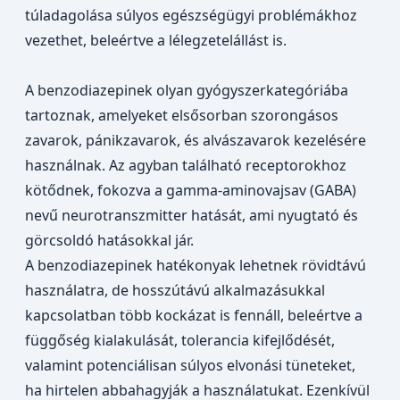
túladagolása súlyos egészségügyi problémákhoz
vezethet, beleértve a lélegzetelállást is.
A benzodiazepinek olyan gyógyszerkategóriába
tartoznak, amelyeket elsősorban szorongásos
zavarok, pánikzavarok, és alvászavarok kezelésére
használnak. Az agyban található receptorokhoz
kötődnek, fokozva a gamma-aminovajsav (GABA)
nevű neurotranszmitter hatását, ami nyugtató és
görcsoldó hatásokkal jár.
A benzodiazepinek hatékonyak lehetnek rövidtávú
használatra, de hosszútávú alkalmazásukkal
kapcsolatban több kockázat is fennáll, beleértve a
függőség kialakulását, tolerancia kifejlődését,
valamint potenciálisan súlyos elvonási tüneteket,
ha hirtelen abbahagyják a használatukat. Ezenkívül