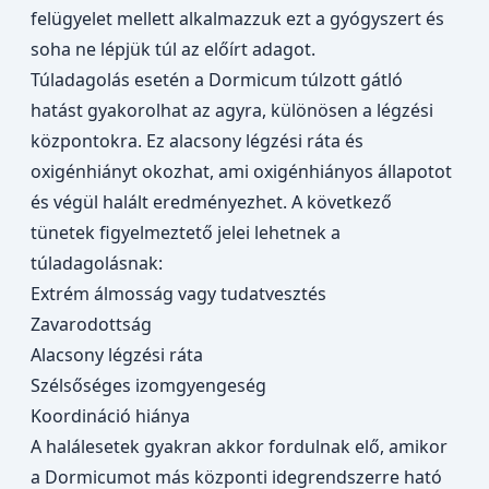
felügyelet mellett alkalmazzuk ezt a gyógyszert és
soha ne lépjük túl az előírt adagot.
Túladagolás esetén a Dormicum túlzott gátló
hatást gyakorolhat az agyra, különösen a légzési
központokra. Ez alacsony légzési ráta és
oxigénhiányt okozhat, ami oxigénhiányos állapotot
és végül halált eredményezhet. A következő
tünetek figyelmeztető jelei lehetnek a
túladagolásnak:
Extrém álmosság vagy tudatvesztés
Zavarodottság
Alacsony légzési ráta
Szélsőséges izomgyengeség
Koordináció hiánya
A halálesetek gyakran akkor fordulnak elő, amikor
a Dormicumot más központi idegrendszerre ható