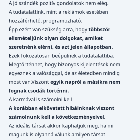
A jó szándék pozitív gondolatok nem elég.
A tudatalattink, mint a reklámok esetében
hozzáférhető, programozható.
Épp ezért van szükség arra, hogy
többször
elismételjünk olyan dolgokat, amiket
szeretnénk elérni, és azt jelen állapotban.
Ezek fokozatosan beépülnek a tudatalattiba.
Megtörténhet, hogy bizonyos kijelentések nem
egyeznek a valósággal, de az életedben mindig
most van.Viszont
egyik napról a másikra nem
fognak csodák történni.
A karmával is számolni kell
A korábban elkövetett hibáinknak viszont
számolnunk kell a következményeivel.
Az ideális társat akkor kaphatjuk meg, ha mi
magunk is olyanná válunk amilyen társat