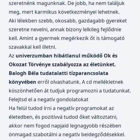
szeretnénk magunknak. De jobb, ha nem találjuk
meg, mert karmikus következményei lehetnek.
Aki lélekben szebb, okosabb, gazdagabb gyereket
szeretne nevelni, annak bizony lelkileg fejlődnie
kell. Amint a gyermek megérkezik őt is támogató
szavakkal kell illetni.
Az
univerzumban hibátlanul működő Ok és
Okozat Törvénye szabályozza az életünket.
Balogh Béla tudatalatti tízparancsolata
könyvében
erről olvashatunk. A cd mellékletnek
köszönhetően át tudjuk programozni a tudatunkat.
Felejtsd el a negatív gondolatokat
Ha felül tudod írni a negatív programokat az
életedben, és pozitívvá tudod őket változtatni,
akkor nem fogod napjaid legnagyobb részében
önmagad szabotálni a negatív beidegződésekkel.