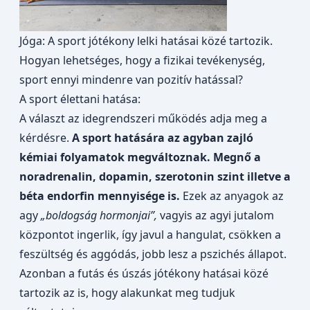
Jóga: A sport jótékony lelki hatásai közé tartozik.
Hogyan lehetséges, hogy a fizikai tevékenység,
sport ennyi mindenre van pozitív hatással?
A sport élettani hatása:
A választ az idegrendszeri működés adja meg a
kérdésre.
A sport hatására az agyban zajló
kémiai folyamatok megváltoznak. Megnő a
noradrenalin, dopamin, szerotonin szint illetve a
béta endorfin mennyisége is.
Ezek az anyagok az
agy
„boldogság hormonjai”,
vagyis az agyi jutalom
központot ingerlik, így javul a hangulat, csökken a
feszültség és aggódás, jobb lesz a pszichés állapot.
Azonban a futás és úszás jótékony hatásai közé
tartozik az is, hogy alakunkat meg tudjuk