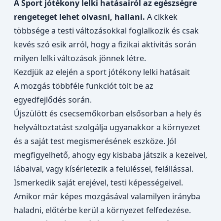
A Sport jótékony lelki hatásairól az egészségre
rengeteget lehet olvasni, hallani.
A cikkek
többsége a testi változásokkal foglalkozik és csak
kevés szó esik arról, hogy a fizikai aktivitás során
milyen lelki változások jönnek létre.
Kezdjük az elején a sport jótékony lelki hatásait
A mozgás többféle funkciót tölt be az
egyedfejlődés során.
Újszülött és csecsemőkorban
elsősorban a hely és
helyváltoztatást szolgálja ugyanakkor a környezet
és a saját test megismerésének eszköze. Jól
megfigyelhető, ahogy egy kisbaba játszik a kezeivel,
lábaival, vagy kísérletezik a felüléssel, felállással.
Ismerkedik saját erejével, testi képességeivel.
Amikor már képes mozgásával valamilyen irányba
haladni, előtérbe kerül a környezet felfedezése.