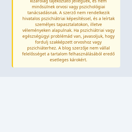
kizárólag tájékoztató jellegűek, és nem
minősülnek orvosi vagy pszichológiai
tanácsadásnak. A szerző nem rendelkezik
hivatalos pszichiátriai képesítéssel, és a leírtak
személyes tapasztalatokon, illetve
véleményeken alapulnak. Ha pszichiátriai vagy
egészségügyi problémád van, javasoljuk, hogy
fordulj szakképzett orvoshoz vagy
pszichiáterhez. A blog szerzője nem vállal
felelősséget a tartalom felhasználásából eredő
esetleges károkért.