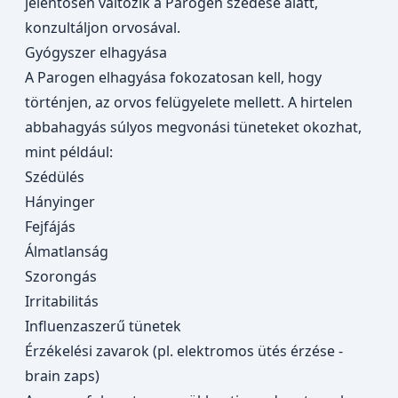
jelentősen változik a Parogen szedése alatt,
konzultáljon orvosával.
Gyógyszer elhagyása
A Parogen elhagyása fokozatosan kell, hogy
történjen, az orvos felügyelete mellett. A hirtelen
abbahagyás súlyos megvonási tüneteket okozhat,
mint például:
Szédülés
Hányinger
Fejfájás
Álmatlanság
Szorongás
Irritabilitás
Influenzaszerű tünetek
Érzékelési zavarok (pl. elektromos ütés érzése -
brain zaps)