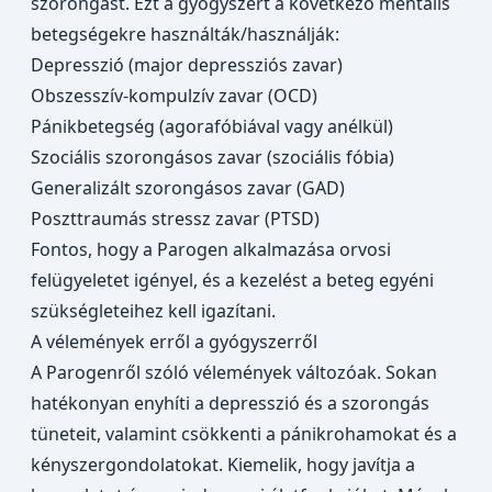
szorongást. Ezt a gyógyszert a következő mentális
betegségekre használták/használják:
Depresszió (major depressziós zavar)
Obszesszív-kompulzív zavar (OCD)
Pánikbetegség (agorafóbiával vagy anélkül)
Szociális szorongásos zavar (szociális fóbia)
Generalizált szorongásos zavar (GAD)
Poszttraumás stressz zavar (PTSD)
Fontos, hogy a Parogen alkalmazása orvosi
felügyeletet igényel, és a kezelést a beteg egyéni
szükségleteihez kell igazítani.
A vélemények erről a gyógyszerről
A Parogenről szóló vélemények változóak. Sokan
hatékonyan enyhíti a depresszió és a szorongás
tüneteit, valamint csökkenti a pánikrohamokat és a
kényszergondolatokat. Kiemelik, hogy javítja a